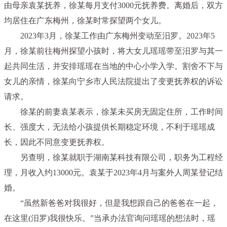
由母亲袁某抚养，徐某每月支付3000元抚养费。离婚后，双方
均居住在广东梅州，徐某时常探望两个女儿。
2023年3月，徐某工作由广东梅州变动至汨罗。2023年5
月，徐某前往梅州探望小孩时，将大女儿瑶瑶带至汨罗与其一
起共同生活，并安排瑶瑶在当地的中心小学入学。割舍不下与
女儿的亲情，徐某向宁乡市人民法院提出了变更抚养权的诉讼
请求。
徐某的前妻袁某表示，徐某未买房无固定住所，工作时间
长、强度大，无法给小孩提供长期稳定环境，不利于瑶瑶成
长，因此不同意变更抚养权。
另查明，徐某就职于湖南某科技有限公司，职务为工程经
理，月收入约13000元。袁某于2023年4月与案外人周某登记结
婚。
“虽然新爸爸对我很好，但是我想跟自己的爸爸在一起，
在这里(汨罗)我很快乐。”当承办法官询问瑶瑶的想法时，瑶