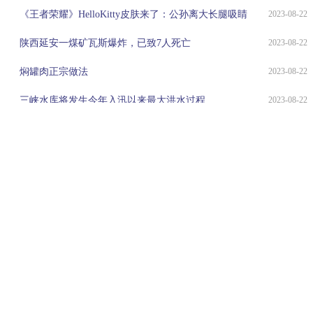
《王者荣耀》HelloKitty皮肤来了：公孙离大长腿吸睛
2023-08-22
陕西延安一煤矿瓦斯爆炸，已致7人死亡
2023-08-22
焖罐肉正宗做法
2023-08-22
三峡水库将发生今年入汛以来最大洪水过程
2023-08-22
拖着行李爬20级台阶！北京西站候车旅客就餐有点难
2023-08-22
生态环境部、中国科学院联合发布报告 全国生态总体稳中向好
2023-08-22
“可能接触过4000多名婴儿“，33岁英“恶魔护士”还有惊人罪行！
2023-08-22
Copyright 2015-2022 南极暖气网 版权所有 备案号：
粤ICP备
2022077823号-13
联系邮箱： 317 493 128@qq.com