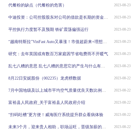
代餐粉的缺点（代餐粉的危害）
2023-08-23
中迪投资：公司控股股东对公司的借款是长期的资金支持，用于满足公司经营管理的资金需求
2023-08-23
平控执行力度暂不及预期 铁矿震荡偏强运行
2023-08-23
“越南特斯拉”VinFast Auto又暴涨！市值超蔚来+理想+小鹏，仅次于特斯拉
2023-08-23
研究：去年英国或有数百万家庭因节省电费而不开暖气
2023-08-23
乱七八糟的意思 乱七八糟的意思它的产生与什么有关）
2023-08-23
8月22日安妮股份（002235）龙虎榜数据
2023-08-22
7月中国地级及以上城市平均空气质量优良天数比例为87.6%
2023-08-22
富裕县人民政府_关于富裕县人民政府介绍
2023-08-22
“扫码吐槽”更方便！威海医疗系统提升群众看病体验
2023-08-22
未来3个月，迎来贵人相助，职场运旺，晋级加薪的五个星座
2023-08-22