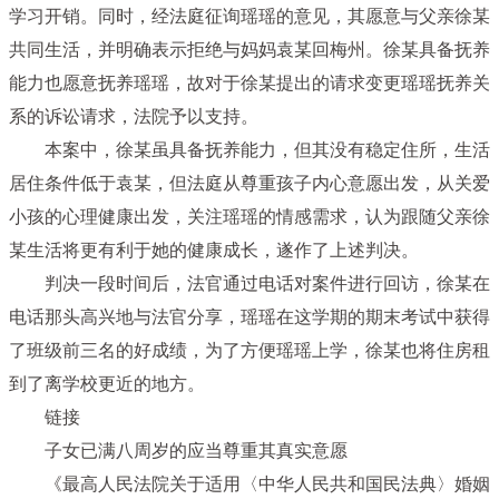
学习开销。同时，经法庭征询瑶瑶的意见，其愿意与父亲徐某
共同生活，并明确表示拒绝与妈妈袁某回梅州。徐某具备抚养
能力也愿意抚养瑶瑶，故对于徐某提出的请求变更瑶瑶抚养关
系的诉讼请求，法院予以支持。
本案中，徐某虽具备抚养能力，但其没有稳定住所，生活
居住条件低于袁某，但法庭从尊重孩子内心意愿出发，从关爱
小孩的心理健康出发，关注瑶瑶的情感需求，认为跟随父亲徐
某生活将更有利于她的健康成长，遂作了上述判决。
判决一段时间后，法官通过电话对案件进行回访，徐某在
电话那头高兴地与法官分享，瑶瑶在这学期的期末考试中获得
了班级前三名的好成绩，为了方便瑶瑶上学，徐某也将住房租
到了离学校更近的地方。
链接
子女已满八周岁的应当尊重其真实意愿
《最高人民法院关于适用〈中华人民共和国民法典〉婚姻