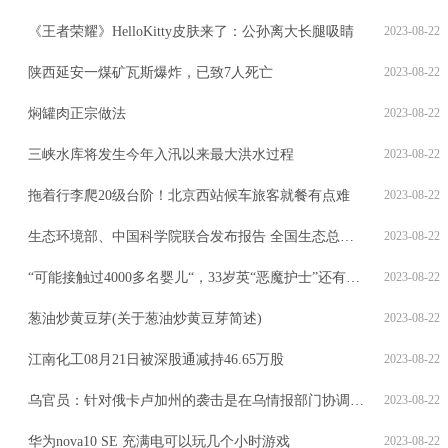
《王者荣耀》HelloKitty皮肤来了：公孙离大长腿吸睛
2023-08-22
陕西延安一煤矿瓦斯爆炸，已致7人死亡
2023-08-22
焖罐肉正宗做法
2023-08-22
三峡水库将发生今年入汛以来最大洪水过程
2023-08-22
拖着行李爬20级台阶！北京西站候车旅客就餐有点难
2023-08-22
生态环境部、中国科学院联合发布报告 全国生态总体稳中向好
2023-08-22
“可能接触过4000多名婴儿“，33岁英“恶魔护士”还有惊人罪行！
2023-08-22
葱油炒黄豆芽(关于葱油炒黄豆芽简述)
2023-08-22
江南化工08月21日被深股通减持46.65万股
2023-08-22
乌官员：针对俄卡卢加州的袭击是在乌情报部门协调下发起的
2023-08-22
华为nova10 SE 充满电可以玩几个小时游戏
2023-08-22