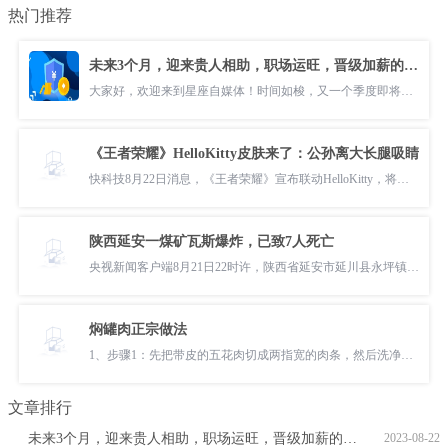
热门推荐
未来3个月，迎来贵人相助，职场运旺，晋级加薪的五个星座
大家好，欢迎来到星座自媒体！时间如梭，又一个季度即将展开。在接
《王者荣耀》HelloKitty皮肤来了：公孙离大长腿吸睛
快科技8月22日消息，《王者荣耀》宣布联动HelloKitty，将推出HelloKitt
陕西延安一煤矿瓦斯爆炸，已致7人死亡
央视新闻客户端8月21日22时许，陕西省延安市延川县永坪镇高家屯乡新泰
焖罐肉正宗做法
1、步骤1：先把带皮的五花肉切成两指宽的肉条，然后洗净。烧热水，焯一
文章排行
未来3个月，迎来贵人相助，职场运旺，晋级加薪的五个星座
2023-08-22