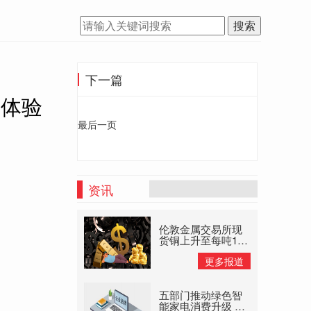
搜索
下一篇
病体验
最后一页
资讯
伦敦金属交易所现
货铜上升至每吨145
美元高位 大宗商品
更多报道
供应禁止
五部门推动绿色智
能家电消费升级 以