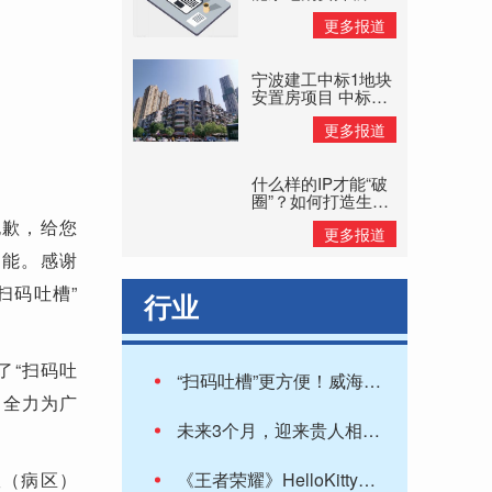
旧换新补贴惠民
更多报道
宁波建工中标1地块
安置房项目 中标价
格8.11亿元
更多报道
什么样的IP才能“破
圈”？如何打造生命
力持久的IP？
抱歉，给您
更多报道
功能。感谢
扫码吐槽”
行业
了“扫码吐
“扫码吐槽”更方便！威海医疗系统提升群众看病体验
，全力为广
未来3个月，迎来贵人相助，职场运旺，晋级加薪的五个星座
室（病区）
《王者荣耀》HelloKitty皮肤来了：公孙离大长腿吸睛