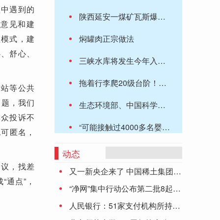
程中遇到的
陕西延安一煤矿瓦斯爆炸，已致7人死亡
的意见和建
理模式，建
焖罐肉正宗做法
心、舒心、
三峡水库将发生今年入汛以来最大洪水过程
拖着行李爬20级台阶！北京西站候车旅客就餐有点难
士站等公共
问题，我们
生态环境部、中国科学院联合发布报告 全国生态总体稳中向好
群众投诉不
“可能接触过4000多名婴儿“，33岁英“恶魔护士”还有惊人罪行！
也可匿名，
葱油炒黄豆芽(关于葱油炒黄豆芽简述)
动态
建议，找差
又一新央企来了 中国稀土集团正式成立
江南化工08月21日被深股通减持46.65万股
“通点”，
“净网”集中行动公布第二批8起典型案件
乌官员：针对俄卡卢加州的袭击是在乌情报部门协调下发起的
人民银行：51家支付机构所持《支付业务许可证》到期 6家中止审查
华为nova10 SE 充满电可以玩几个小时游戏