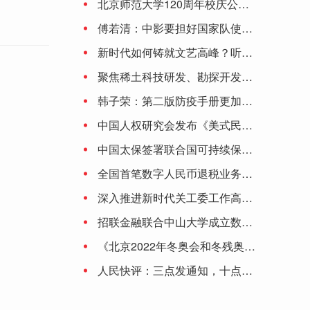
北京师范大学120周年校庆公告（第二号）
贝壳：斥资30亿元认购建信理财产品，期限273天
傅若清：中影要担好国家队使命 让观众更有走进影院的理由
新时代如何铸就文艺高峰？听听陈凯歌、李少红、刘劲、颜丙燕、丁亚平怎么说
lnternet怎么连接手机（lnternet怎么连接）
聚焦稀土科技研发、勘探开发……中国稀土集团有限公司正式成立
韩子荣：第二版防疫手册更加深化细化 将保持防控措施动态调整的灵活性
中国人权研究会发布《美式民主的局限与弊病》研究报告
中国太保签署联合国可持续保险原则和负责任投资原则
全国首笔数字人民币退税业务落地大连
深入推进新时代关工委工作高质量发展
招联金融联合中山大学成立数字金融研究中心 积极助推数字金融产业生态
《北京2022年冬奥会和冬残奥会防疫手册》提出6项原则：涉奥人员闭环管理 建议接种加强针
人民快评：三点发通知，十点就停止受理，为啥这么赶？