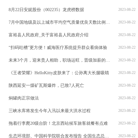
8月22日安妮股份（002235）龙虎榜数据
2023-08-22
7月中国地级及以上城市平均空气质量优良天数比例为87.6%
2023-08-22
富裕县人民政府_关于富裕县人民政府介绍
2023-08-22
“扫码吐槽”更方便！威海医疗系统提升群众看病体验
2023-08-22
未来3个月，迎来贵人相助，职场运旺，晋级加薪的五个星座
2023-08-22
《王者荣耀》HelloKitty皮肤来了：公孙离大长腿吸睛
2023-08-22
陕西延安一煤矿瓦斯爆炸，已致7人死亡
2023-08-22
焖罐肉正宗做法
2023-08-22
三峡水库将发生今年入汛以来最大洪水过程
2023-08-22
拖着行李爬20级台阶！北京西站候车旅客就餐有点难
2023-08-22
生态环境部、中国科学院联合发布报告 全国生态总体稳中向好
2023-08-22