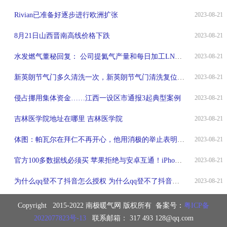
Rivian已准备好逐步进行欧洲扩张
2023-08-21
8月21日山西晋南高线价格下跌
2023-08-21
水发燃气董秘回复： 公司提氦气产量和每日加工LNG量息息相关
2023-08-21
新英朗节气门多久清洗一次，新英朗节气门清洗复位方法
2023-08-21
侵占挪用集体资金……江西一设区市通报3起典型案例
2023-08-21
吉林医学院地址在哪里 吉林医学院
2023-08-21
体图：帕瓦尔在拜仁不再开心，他用消极的举止表明迫切想要离队
2023-08-21
官方100多数据线必须买 苹果拒绝与安卓互通！iPhone 15的USB-C数据线曝光
2023-08-21
为什么qq登不了抖音怎么授权 为什么qq登不了抖音怎么授权最新
2023-08-21
Copyright 2015-2022 南极暖气网 版权所有 备案号：
粤ICP备
2022077823号-13
联系邮箱： 317 493 128@qq.com