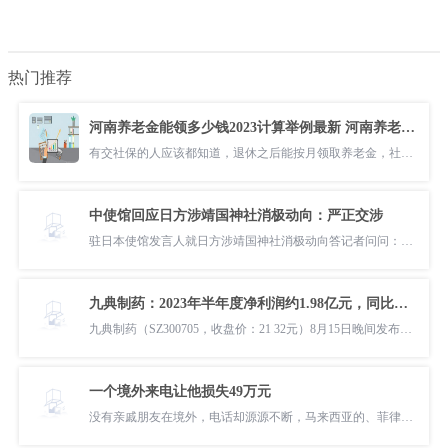
热门推荐
河南养老金能领多少钱2023计算举例最新 河南养老金怎么计算退休领取金额？
有交社保的人应该都知道，退休之后能按月领取养老金，社保中包含了养老
中使馆回应日方涉靖国神社消极动向：严正交涉
驻日本使馆发言人就日方涉靖国神社消极动向答记者问问：在8月15日日本
九典制药：2023年半年度净利润约1.98亿元，同比增加52.29%
九典制药（SZ300705，收盘价：21 32元）8月15日晚间发布半年度业绩报告
一个境外来电让他损失49万元
没有亲戚朋友在境外，电话却源源不断，马来西亚的、菲律宾的，且多是虚