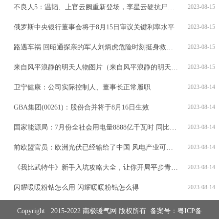
不良人5：温韬、上官云阙重新登场，李星云硬抗尸祖焊魃，无敌了
2023-08-15
俄罗斯中央银行董事会将于8月15日审议关键利率水平
2023-08-15
路遇车祸 回昭通探亲的军人刘炳虎危险时刻挺身救人彰显子弟兵本色
2023-08-15
来自风平浪静的明天人物图片（来自风平浪静的明天人物关系图）
2023-08-15
卫宁健康：公司实际控制人、董事长正常履职
2023-08-14
GBA集团(00261)：股份合并将于8月16日生效
2023-08-14
国家能源局：7月份全社会用电量8888亿千瓦时 同比增长6.5%
2023-08-14
前欧盟官员：欧洲光伏已经输给了中国 风电产业可能也会如此
2023-08-14
《我比武特牛》新手入坑攻略大全，让你开局平步青云，领先一大步！
2023-08-14
闪耀暖暖粉钻怎么用 闪耀暖暖粉钻怎么得
2023-08-14
Copyright 2015-2022 南极暖气网 版权所有 备案号：
粤ICP备