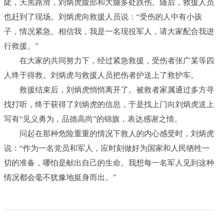
陡，天黑路滑，刘炳虎腹部和大腿多处跌伤。随后，救援人员
也赶到了现场。刘炳虎向救援人员说：“受伤的人中有小孩
子，情况紧急。相信我，我是一名现役军人，请大家配合我进
行救援。”
在大家的共同努力下，经过紧急救援，受伤者张广某等四
人终于得救。刘炳虎与救援人员把伤者护送上了救护车。
救援结束后，刘炳虎悄悄离开了。被救者家属通过多方寻
找打听，终于获得了刘炳虎的信息，于是找上门向刘炳虎送上
写有“见义勇为，品德高尚”的锦旗，表达感谢之情。
问起在那种危险重重的情况下救人的内心感受时，刘炳虎
说：“作为一名党员和军人，应时刻做好为国家和人民牺牲一
切的准备，哪怕是献出自己的生命。我想每一名军人见到这种
情况都会毫不犹豫地挺身而出。”