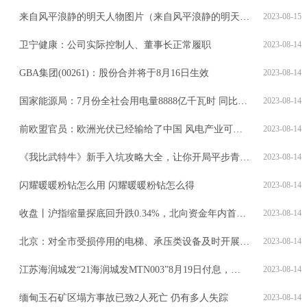
来自风平浪静的明天人物图片（来自风平浪静的明天人物关系图）
2023-08-15
卫宁健康：公司实际控制人、董事长正常履职
2023-08-14
GBA集团(00261)：股份合并将于8月16日生效
2023-08-14
国家能源局：7月份全社会用电量8888亿千瓦时 同比增长6.5%
2023-08-14
前欧盟官员：欧洲光伏已经输给了中国 风电产业可能也会如此
2023-08-14
《我比武特牛》新手入坑攻略大全，让你开局平步青云，领先一大步！
2023-08-14
闪耀暖暖粉钻怎么用 闪耀暖暖粉钻怎么得
2023-08-14
收盘丨沪指缩量探底回升跌0.34%，北向资金年内首次连续6日减仓
2023-08-14
北京：对全市受损停用的电梯、承压类设备及时开展检查、维修
2023-08-14
江苏海润城发“21海润城发MTN003”8月19日付息，利率为3.46%
2023-08-14
缅甸玉石矿区塌方事故已致2人死亡 仍有多人失踪
2023-08-14