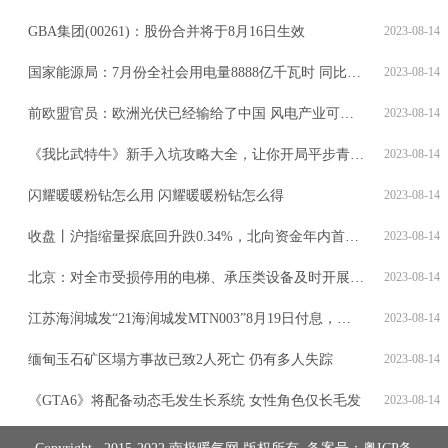
GBA集团(00261)：股份合并将于8月16日生效
2023-08-14
国家能源局：7月份全社会用电量8888亿千瓦时 同比增长6.5%
2023-08-14
前欧盟官员：欧洲光伏已经输给了中国 风电产业可能也会如此
2023-08-14
《我比武特牛》新手入坑攻略大全，让你开局平步青云，领先一大步！
2023-08-14
闪耀暖暖粉钻怎么用 闪耀暖暖粉钻怎么得
2023-08-14
收盘丨沪指缩量探底回升跌0.34%，北向资金年内首次连续6日减仓
2023-08-14
北京：对全市受损停用的电梯、承压类设备及时开展检查、维修
2023-08-14
江苏海润城发“21海润城发MTN003”8月19日付息，利率为3.46%
2023-08-14
缅甸玉石矿区塌方事故已致2人死亡 仍有多人失踪
2023-08-14
《GTA6》将配备动态毛发生长系统 女性角色仅长毛发
2023-08-14