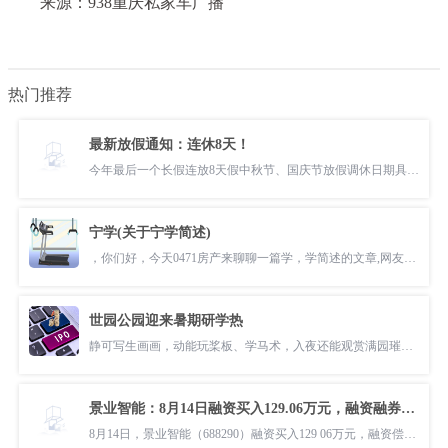
来源：938重庆私家车广播
热门推荐
最新放假通知：连休8天！
今年最后一个长假连放8天假中秋节、国庆节放假调休日期具体安排如下今
宁学(关于宁学简述)
，你们好，今天0471房产来聊聊一篇学，学简述的文章,网友们对这件事情
世园公园迎来暑期研学热
静可写生画画，动能玩桨板、学马术，入夜还能观赏满园璀璨花灯……今年
景业智能：8月14日融资买入129.06万元，融资融券余额6084.5万元
8月14日，景业智能（688290）融资买入129 06万元，融资偿还131 77万元