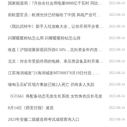
国家能源局：7月份全社会用电量8888亿千瓦时 同比增长6.5%
2023-08-14
前欧盟官员：欧洲光伏已经输给了中国 风电产业可能也会如此
2023-08-14
《我比武特牛》新手入坑攻略大全，让你开局平步青云，领先一大步！
2023-08-14
闪耀暖暖粉钻怎么用 闪耀暖暖粉钻怎么得
2023-08-14
收盘丨沪指缩量探底回升跌0.34%，北向资金年内首次连续6日减仓
2023-08-14
北京：对全市受损停用的电梯、承压类设备及时开展检查、维修
2023-08-14
江苏海润城发“21海润城发MTN003”8月19日付息，利率为3.46%
2023-08-14
缅甸玉石矿区塌方事故已致2人死亡 仍有多人失踪
2023-08-14
《GTA6》将配备动态毛发生长系统 女性角色仅长毛发
2023-08-14
8月14日《西安日报》速览
2023-08-14
2023年安徽二级建造师考试成绩查询入口
2023-08-14