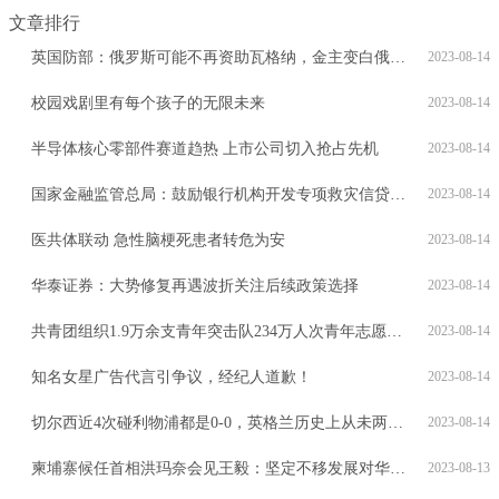
文章排行
英国防部：俄罗斯可能不再资助瓦格纳，金主变白俄罗斯
2023-08-14
校园戏剧里有每个孩子的无限未来
2023-08-14
半导体核心零部件赛道趋热 上市公司切入抢占先机
2023-08-14
国家金融监管总局：鼓励银行机构开发专项救灾信贷产品
2023-08-14
医共体联动 急性脑梗死患者转危为安
2023-08-14
华泰证券：大势修复再遇波折关注后续政策选择
2023-08-14
共青团组织1.9万余支青年突击队234万人次青年志愿者投身防汛救灾工作
2023-08-14
知名女星广告代言引争议，经纪人道歉！
2023-08-14
切尔西近4次碰利物浦都是0-0，英格兰历史上从未两队有连续5次0-0
2023-08-14
柬埔寨候任首相洪玛奈会见王毅：坚定不移发展对华友好
2023-08-13