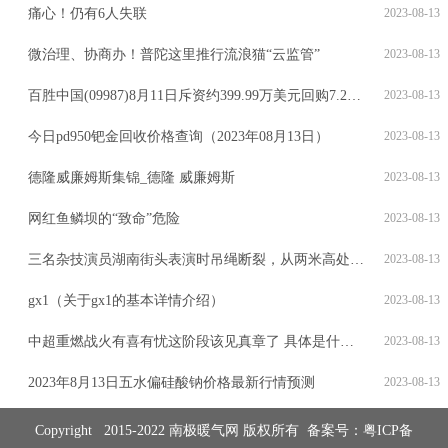
痛心！仍有6人失联
2023-08-13
微治理、协商办！普陀这里推行流浪猫“云监管”
2023-08-13
百胜中国(09987)8月11日斥资约399.99万美元回购7.2万股
2023-08-13
今日pd950钯金回收价格查询（2023年08月13日）
2023-08-13
德隆威廉姆斯集锦_德隆 威廉姆斯
2023-08-13
网红鱼鳞坝的“致命”危险
2023-08-13
三名杂技演员湖南街头表演时吊绳断裂，从两米高处坠地，医院：伤者打针后离开
2023-08-13
gx1（关于gx1的基本详情介绍）
2023-08-13
中超重燃战火有喜有忧这阶段该见真章了 具体是什么情况?
2023-08-13
2023年8月13日五水偏硅酸钠价格最新行情预测
2023-08-13
Copyright 2015-2022 南极暖气网 版权所有 备案号：
粤ICP备