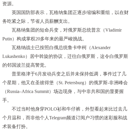
资源。
英国国防部表示，瓦格纳集团正逐步缩编和重组，以在财
务吃紧之际，节省人员薪酬支出。
瓦格纳集团的短命兵变，对俄罗斯总统普京（Vladimir
Putin）构成掌权20多年来的最严峻挑战。
瓦格纳战士已按照白俄总统鲁卡申柯（Alexander
Lukashenko）居中斡旋的协议，迁往白俄罗斯，这令白俄罗斯
的邻国波兰提高警觉。
普里格津于6月发动兵变之后并未保持低调，事件过了几
个星期，他又在圣彼得堡（St. Petersburg）的俄罗斯-非洲峰会
（Russia–Africa Summit）场边现身，与中非共和国的显要握
手。
不过当时他身穿POLO衫和牛仔裤，外型看起来比过去几
个月温和，而非他个人Telegram频道订阅户习惯的迷彩服和战
术装备打扮。