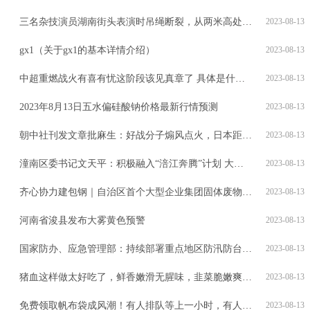
三名杂技演员湖南街头表演时吊绳断裂，从两米高处坠地，医院：伤者打针后离开
2023-08-13
gx1（关于gx1的基本详情介绍）
2023-08-13
中超重燃战火有喜有忧这阶段该见真章了 具体是什么情况?
2023-08-13
2023年8月13日五水偏硅酸钠价格最新行情预测
2023-08-13
朝中社刊发文章批麻生：好战分子煽风点火，日本距毁灭深渊只差一步
2023-08-13
潼南区委书记文天平：积极融入“涪江奔腾”计划 大力推进乡村振兴
2023-08-13
齐心协力建包钢｜自治区首个大型企业集团固体废物环境管理示范基地落户包钢
2023-08-13
河南省浚县发布大雾黄色预警
2023-08-13
国家防办、应急管理部：持续部署重点地区防汛防台风工作
2023-08-13
猪血这样做太好吃了，鲜香嫩滑无腥味，韭菜脆嫩爽口，美味又下饭
2023-08-13
免费领取帆布袋成风潮！有人排队等上一小时，有人从徐汇追到长宁
2023-08-13