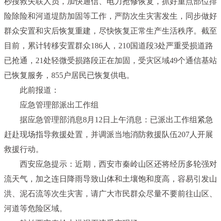
秒搜救失联人员，加快通信、电力抢修恢复，抓好重点部位排
险除险和河道堤防加固等工作，严防次生灾害发生，同步做好
群众安置和灾后恢复重建，尽快恢复正常生产生活秩序。截至
目前，累计转移安置群众186人，210国道段3处严重受损道路
已抢通，21处轻微受损路段正在加固，受灾区域49个通信基站
已恢复服务，855户居民已恢复供电。
此前报道：
应急管理部派出工作组
据应急管理部消息8月12日上午消息：已派出工作组紧急
赶赴现场指导救援处置，并调派当地消防救援队伍207人开展
救援行动。
西安应急提示：
近期，西安市秦岭山区还将经历多轮强对
流天气，加之连日降雨导致山体和土壤饱和度高，容易引发山
洪、泥石流等次生灾害，请广大市民群众尽量不要前往山区、
河道等危险区域。