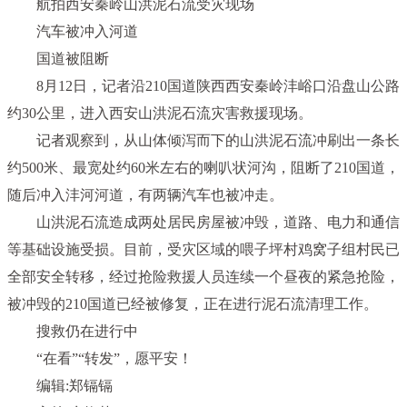
航拍西安秦岭山洪泥石流受灾现场
汽车被冲入河道
国道被阻断
8月12日，记者沿210国道陕西西安秦岭沣峪口沿盘山公路
约30公里，进入西安山洪泥石流灾害救援现场。
记者观察到，从山体倾泻而下的山洪泥石流冲刷出一条长
约500米、最宽处约60米左右的喇叭状河沟，阻断了210国道，
随后冲入沣河河道，有两辆汽车也被冲走。
山洪泥石流造成两处居民房屋被冲毁，道路、电力和通信
等基础设施受损。目前，受灾区域的喂子坪村鸡窝子组村民已
全部安全转移，经过抢险救援人员连续一个昼夜的紧急抢险，
被冲毁的210国道已经被修复，正在进行泥石流清理工作。
搜救仍在进行中
“在看”“转发”，愿平安！
编辑:郑镉镉