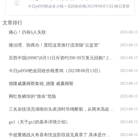
今日pd950钯金多少钱一克回收价格(2023年08月13日)每日更新
文章排行
痛心！仍有6人失联
2023-08-13
微治理、协商办！普陀这里推行流浪猫“云监管”
2023-08-13
百胜中国(09987)8月11日斥资约399.99万美元回购7.2万股
2023-08-13
今日pd950钯金回收价格查询（2023年08月13日）
2023-08-13
德隆威廉姆斯集锦_德隆 威廉姆斯
2023-08-13
网红鱼鳞坝的“致命”危险
2023-08-13
三名杂技演员湖南街头表演时吊绳断裂，从两米高处坠地，医院：伤者打针后离开
2023-08-13
gx1（关于gx1的基本详情介绍）
2023-08-13
中超重燃战火有喜有忧这阶段该见真章了 具体是什么情况?
2023-08-13