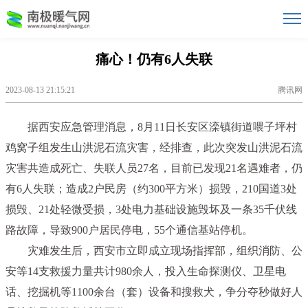
痛心！仍有6人失联
2023-08-13 21:15:21
腾讯网
据西安应急管理消息，8月11日长安区滦镇街道喂子坪村
鸡窝子组发生山洪泥石流灾害，经排查，
此次突发山洪泥石流
灾害共造成死亡、失联人员27名，目前已发现21名遇难者，仍
有6人失联
；造成2户民房（约300平方米）损毁，210国道3处
损毁、21处轻微受损，3处电力基础设施毁坏及一条35千伏线
路故障，导致900户居民停电，55个通信基站停机。
灾难发生后，西安市立即成立现场指挥部，组织消防、公
安等14支救援力量共计980余人，投入生命探测仪、卫星电
话、挖掘机等1100余台（套）设备和搜救犬，争分夺秒做好人