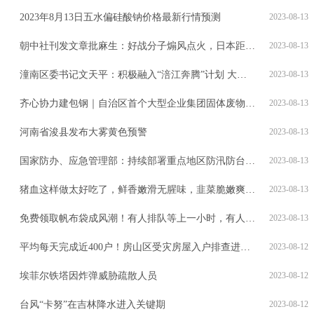
2023年8月13日五水偏硅酸钠价格最新行情预测
2023-08-13
朝中社刊发文章批麻生：好战分子煽风点火，日本距毁灭深渊只差一步
2023-08-13
潼南区委书记文天平：积极融入“涪江奔腾”计划 大力推进乡村振兴
2023-08-13
齐心协力建包钢｜自治区首个大型企业集团固体废物环境管理示范基地落户包钢
2023-08-13
河南省浚县发布大雾黄色预警
2023-08-13
国家防办、应急管理部：持续部署重点地区防汛防台风工作
2023-08-13
猪血这样做太好吃了，鲜香嫩滑无腥味，韭菜脆嫩爽口，美味又下饭
2023-08-13
免费领取帆布袋成风潮！有人排队等上一小时，有人从徐汇追到长宁
2023-08-13
平均每天完成近400户！房山区受灾房屋入户排查进行中
2023-08-12
埃菲尔铁塔因炸弹威胁疏散人员
2023-08-12
台风“卡努”在吉林降水进入关键期
2023-08-12