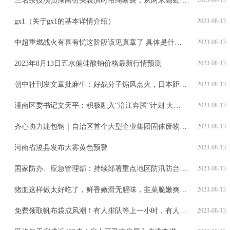
三名杂技演员湖南街头表演时吊绳断裂，从两米高处坠地，医院：伤者打针后离开
gx1（关于gx1的基本详情介绍）
2023-08-13
中超重燃战火有喜有忧这阶段该见真章了 具体是什么情况?
2023-08-13
2023年8月13日五水偏硅酸钠价格最新行情预测
2023-08-13
朝中社刊发文章批麻生：好战分子煽风点火，日本距毁灭深渊只差一步
2023-08-13
潼南区委书记文天平：积极融入“涪江奔腾”计划 大力推进乡村振兴
2023-08-13
齐心协力建包钢｜自治区首个大型企业集团固体废物环境管理示范基地落户包钢
2023-08-13
河南省浚县发布大雾黄色预警
2023-08-13
国家防办、应急管理部：持续部署重点地区防汛防台风工作
2023-08-13
猪血这样做太好吃了，鲜香嫩滑无腥味，韭菜脆嫩爽口，美味又下饭
2023-08-13
免费领取帆布袋成风潮！有人排队等上一小时，有人从徐汇追到长宁
2023-08-13