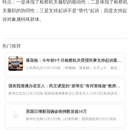
特点：一是体现了检察机关履职的能动性；二是体现了检察机
关履职的协同性；三是支持起诉不是“替代”起诉；四是支持起
诉对象属特殊群体。
热门推荐
最高检：今年前9个月检察机关受理民事支持起诉案超4万件
人民网北京12月23日电 （李楠楠、薄晨棣）今天上午，最高人民检察院举行“能动履行民事支持起诉职能 依法保障特
国务院港澳办发言人：民主课堂的“差等生”有何资格做“教师爷”
新华社北京12月23日电 国务院港澳事务办公室发言人12月23日发表谈话表示，美国等少数西方国家自身民主搞得一塌糊
英国日增新冠确诊病例数首超10万
新华社伦敦12月22日电（记者郭爽）据英国政府22日公布的数据，该国当天新增新冠确诊病例106122例，是疫情暴发以来