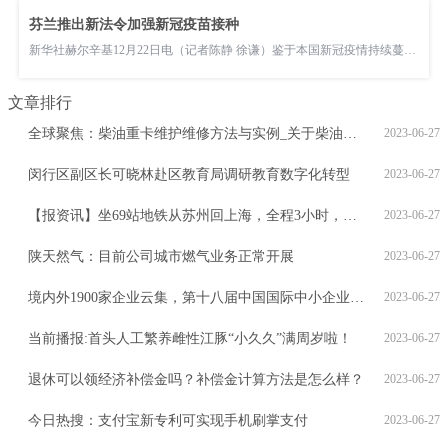
芬兰推出新法令加强新冠疫苗接种
新华社赫尔辛基12月22日电（记者陈静 徐谦）鉴于本国新冠疫情持续蔓延，芬兰政府22日宣布加强疫苗接种的系列举措
文章排行
全球聚焦：柴油重卡维护维修方法与实例_关于柴油重卡维护维修方法与实例概略
2023-06-27
闵行区副区长可晓林赴区教育局调研教育数字化转型
2023-06-27
【报资讯】坐69站地铁从苏州回上海，全程3小时，值不值？
2023-06-27
陕天然气：目前公司城市燃气业务正常开展
2023-06-27
境内外1900家企业云集，第十八届中国国际中小企业博览会今在广州开幕 快资讯
2023-06-27
当前播报:首头人工繁养雌性江豚“小久久”满周岁啦！
2023-06-27
退休可以领经济补偿金吗？补偿金计算方法是怎么样？
2023-06-27
今日热搜：支付宝新专利可实现手机刷掌支付
2023-06-27