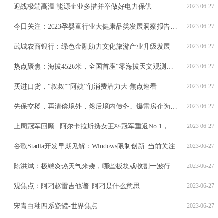
迎战极端高温 能源企业多措并举做好电力保供
2023-06-27
今日关注：2023孕婴童行业大健康品类发展洞察报告在沪发布
2023-06-27
武城农商银行：绿色金融助力文化旅游产业升级发展
2023-06-27
热点聚焦：海拔4526米，全国首座“零海拔天文观测站”交付
2023-06-27
买进口货，“叔叔”“阿姨”们消费潜力大 焦点速看
2023-06-27
先保交楼，再清偿境外，然后境内债务。爆雷房企为何这样排序？-世界微资讯
2023-06-27
上周冠军回顾 | 阿尔卡拉斯携女王杯冠军重返No.1，布勃里克战胜卢布列夫哈雷夺冠
2023-06-27
谷歌Stadia开发早期见解：Windows限制创新_当前关注
2023-06-27
陈洪斌：极端炎热天气来袭，哪些板块或收割一波行情？
2023-06-27
观焦点：阿刁赵雷吉他谱_阿刁是什么意思
2023-06-27
宋青白釉四系瓷罐-世界焦点
2023-06-27