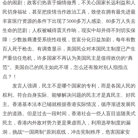
会的闹剧；政客们热衷于煽情做秀，不关心国家长远利益和人
民切身福祉，甚至把疫情当作政治工具，致使在拥有最先进最
丰富医疗资源的条件下出现了5000多万人感染、80多万人失去
生命的悲剧；人权被喊得震天作响，现实中却并得不到切实保
障：少数族裔遭受系统性歧视，贫富分化日益加剧，每年有数
百人死于枪击。有调查显示，美国民众对本国民主制度已产生
严重信任危机，许多国家不再认为美国民主是值得效仿的“典
范”。美国自己的民主如此不堪，怎么还有脸对别人指指点
点？！
发言人强调，民主不是哪个国家的专利，而是各国人民的
权利。符合自身实际、能够解决问题的民主才是真民主、好民
主。香港基本法本已铺就根据香港实际情况，循序渐进发展民
主的道路。但是过去一段时间，香港社会一些人盲目追随美式
民主，香港内外敌对势力更是乘虚而入，利用选举制度的漏
洞，挑战“一国两制”原则底线，冲击宪制秩序，危害国家安