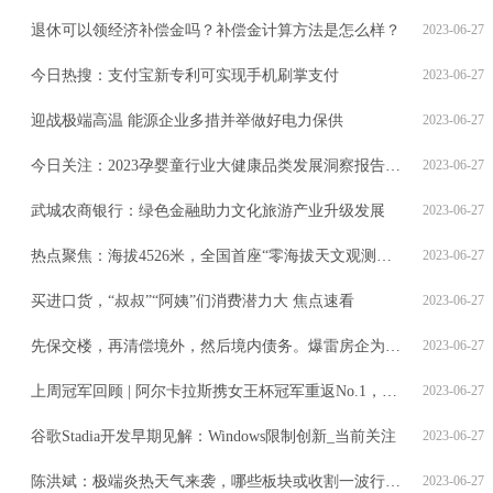
退休可以领经济补偿金吗？补偿金计算方法是怎么样？
2023-06-27
今日热搜：支付宝新专利可实现手机刷掌支付
2023-06-27
迎战极端高温 能源企业多措并举做好电力保供
2023-06-27
今日关注：2023孕婴童行业大健康品类发展洞察报告在沪发布
2023-06-27
武城农商银行：绿色金融助力文化旅游产业升级发展
2023-06-27
热点聚焦：海拔4526米，全国首座“零海拔天文观测站”交付
2023-06-27
买进口货，“叔叔”“阿姨”们消费潜力大 焦点速看
2023-06-27
先保交楼，再清偿境外，然后境内债务。爆雷房企为何这样排序？-世界微资讯
2023-06-27
上周冠军回顾 | 阿尔卡拉斯携女王杯冠军重返No.1，布勃里克战胜卢布列夫哈雷夺冠
2023-06-27
谷歌Stadia开发早期见解：Windows限制创新_当前关注
2023-06-27
陈洪斌：极端炎热天气来袭，哪些板块或收割一波行情？
2023-06-27