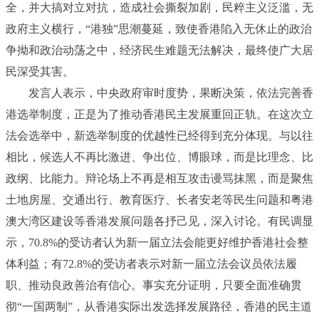
全，并大搞对立对抗，造成社会撕裂加剧，民粹主义泛滥，无
政府主义横行，“港独”思潮蔓延，致使香港陷入无休止的政治
争拗和政治动荡之中，经济民生难题无法解决，最终使广大居
民深受其害。
发言人表示，中央政府审时度势，果断决策，依法完善香
港选举制度，正是为了推动香港民主发展重回正轨。在这次立
法会选举中，新选举制度的优越性已经得到充分体现。与以往
相比，候选人不再比激进、争出位、博眼球，而是比理念、比
政纲、比能力。辩论场上不再是相互攻击谩骂抹黑，而是聚焦
土地房屋、交通出行、教育医疗、长者安老等民生问题和粤港
澳大湾区建设等香港发展问题各抒己见，深入讨论。有民调显
示，70.8%的受访者认为新一届立法会能更好维护香港社会整
体利益；有72.8%的受访者表示对新一届立法会议员依法履
职、推动良政善治有信心。事实充分证明，只要全面准确贯
彻“一国两制”，从香港实际出发选择发展路径，香港的民主道