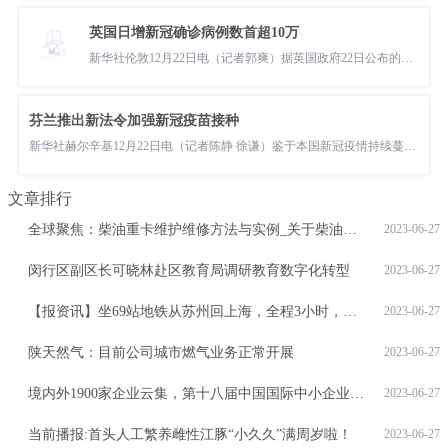
英国日增新冠确诊病例数首超10万
新华社伦敦12月22日电（记者郭爽）据英国政府22日公布的数据，该国当天新增新冠确诊病例106122例，是疫情暴发以来
芬兰推出新法令加强新冠疫苗接种
新华社赫尔辛基12月22日电（记者陈静 徐谦）鉴于本国新冠疫情持续蔓延，芬兰政府22日宣布加强疫苗接种的系列举措
文章排行
全球聚焦：柴油重卡维护维修方法与实例_关于柴油重卡维护维修方法与实例概略
2023-06-27
闵行区副区长可晓林赴区教育局调研教育数字化转型
2023-06-27
【报资讯】坐69站地铁从苏州回上海，全程3小时，值不值？
2023-06-27
陕天然气：目前公司城市燃气业务正常开展
2023-06-27
境内外1900家企业云集，第十八届中国国际中小企业博览会今在广州开幕 快资讯
2023-06-27
当前播报:首头人工繁养雌性江豚“小久久”满周岁啦！
2023-06-27