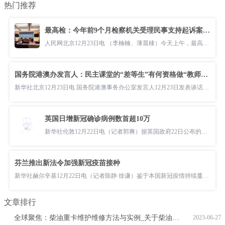
热门推荐
最高检：今年前9个月检察机关受理民事支持起诉案超4万件
人民网北京12月23日电 （李楠楠、薄晨棣）今天上午，最高人民检察院举行“能动履行民事支持起诉职能 依法保障特
国务院港澳办发言人：民主课堂的“差等生”有何资格做“教师爷”
新华社北京12月23日电 国务院港澳事务办公室发言人12月23日发表谈话表示，美国等少数西方国家自身民主搞得一塌糊
英国日增新冠确诊病例数首超10万
新华社伦敦12月22日电（记者郭爽）据英国政府22日公布的数据，该国当天新增新冠确诊病例106122例，是疫情暴发以来
芬兰推出新法令加强新冠疫苗接种
新华社赫尔辛基12月22日电（记者陈静 徐谦）鉴于本国新冠疫情持续蔓延，芬兰政府22日宣布加强疫苗接种的系列举措
文章排行
全球聚焦：柴油重卡维护维修方法与实例_关于柴油重卡维护维修方法与实例概略
2023-06-27