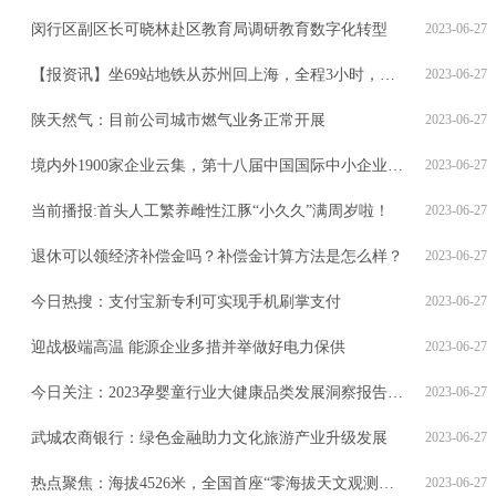
闵行区副区长可晓林赴区教育局调研教育数字化转型
2023-06-27
【报资讯】坐69站地铁从苏州回上海，全程3小时，值不值？
2023-06-27
陕天然气：目前公司城市燃气业务正常开展
2023-06-27
境内外1900家企业云集，第十八届中国国际中小企业博览会今在广州开幕 快资讯
2023-06-27
当前播报:首头人工繁养雌性江豚“小久久”满周岁啦！
2023-06-27
退休可以领经济补偿金吗？补偿金计算方法是怎么样？
2023-06-27
今日热搜：支付宝新专利可实现手机刷掌支付
2023-06-27
迎战极端高温 能源企业多措并举做好电力保供
2023-06-27
今日关注：2023孕婴童行业大健康品类发展洞察报告在沪发布
2023-06-27
武城农商银行：绿色金融助力文化旅游产业升级发展
2023-06-27
热点聚焦：海拔4526米，全国首座“零海拔天文观测站”交付
2023-06-27