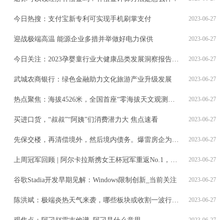
今日热搜：支付宝新专利可实现手机刷掌支付
2023-06-27
迎战极端高温 能源企业多措并举做好电力保供
2023-06-27
今日关注：2023孕婴童行业大健康品类发展洞察报告在沪发布
2023-06-27
武城农商银行：绿色金融助力文化旅游产业升级发展
2023-06-27
热点聚焦：海拔4526米，全国首座“零海拔天文观测站”交付
2023-06-27
买进口货，“叔叔”“阿姨”们消费潜力大 焦点速看
2023-06-27
先保交楼，再清偿境外，然后境内债务。爆雷房企为何这样排序？-世界微资讯
2023-06-27
上周冠军回顾 | 阿尔卡拉斯携女王杯冠军重返No.1，布勃里克战胜卢布列夫哈雷夺冠
2023-06-27
谷歌Stadia开发早期见解：Windows限制创新_当前关注
2023-06-27
陈洪斌：极端炎热天气来袭，哪些板块或收割一波行情？
2023-06-27