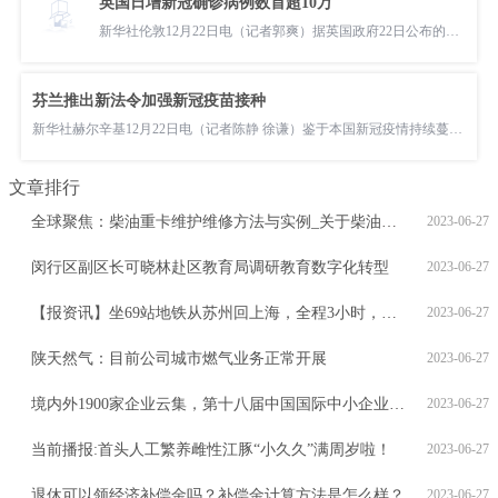
英国日增新冠确诊病例数首超10万
新华社伦敦12月22日电（记者郭爽）据英国政府22日公布的数据，该国当天新增新冠确诊病例106122例，是疫情暴发以来
芬兰推出新法令加强新冠疫苗接种
新华社赫尔辛基12月22日电（记者陈静 徐谦）鉴于本国新冠疫情持续蔓延，芬兰政府22日宣布加强疫苗接种的系列举措
文章排行
全球聚焦：柴油重卡维护维修方法与实例_关于柴油重卡维护维修方法与实例概略
2023-06-27
闵行区副区长可晓林赴区教育局调研教育数字化转型
2023-06-27
【报资讯】坐69站地铁从苏州回上海，全程3小时，值不值？
2023-06-27
陕天然气：目前公司城市燃气业务正常开展
2023-06-27
境内外1900家企业云集，第十八届中国国际中小企业博览会今在广州开幕 快资讯
2023-06-27
当前播报:首头人工繁养雌性江豚“小久久”满周岁啦！
2023-06-27
退休可以领经济补偿金吗？补偿金计算方法是怎么样？
2023-06-27