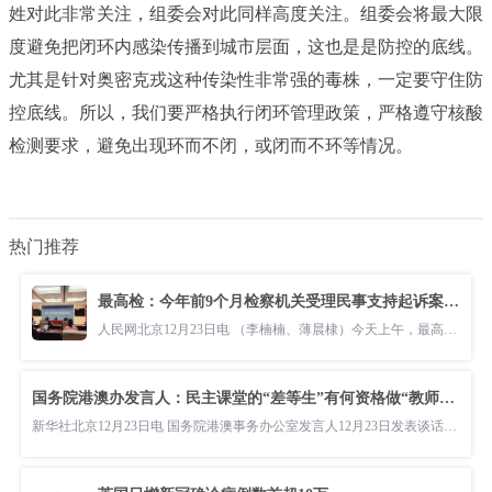
姓对此非常关注，组委会对此同样高度关注。组委会将最大限
度避免把闭环内感染传播到城市层面，这也是是防控的底线。
尤其是针对奥密克戎这种传染性非常强的毒株，一定要守住防
控底线。所以，我们要严格执行闭环管理政策，严格遵守核酸
检测要求，避免出现环而不闭，或闭而不环等情况。
热门推荐
最高检：今年前9个月检察机关受理民事支持起诉案超4万件
人民网北京12月23日电 （李楠楠、薄晨棣）今天上午，最高人民检察院举行“能动履行民事支持起诉职能 依法保障特
国务院港澳办发言人：民主课堂的“差等生”有何资格做“教师爷”
新华社北京12月23日电 国务院港澳事务办公室发言人12月23日发表谈话表示，美国等少数西方国家自身民主搞得一塌糊