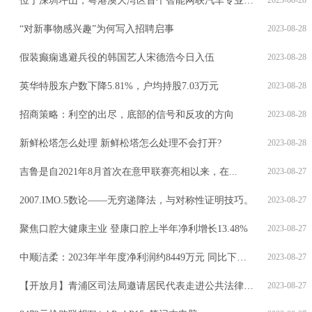
位于深圳坪山，粤港澳大湾区首个智能网联汽车专业试验场投用
“对新事物感兴趣”为何写入招聘启事
2023-08-28
假装癫痫逃避兵役的韩国艺人宋德浩今日入伍
2023-08-28
英华特股东户数下降5.81%，户均持股7.03万元
2023-08-28
招商策略：利空的出尽，底部的信号和反攻的方向
2023-08-28
新鲜松塔怎么处理 新鲜松塔怎么处理不会打开?
2023-08-28
吉鲁是自2021年8月首次在意甲联赛亮相以来，在...
2023-08-27
2007.IMO.5数论——无穷递降法，与对称性证明技巧。
2023-08-27
聚焦口腔大健康主业 登康口腔上半年净利增长13.48%
2023-08-27
中顺洁柔：2023年半年度净利润约8449万元 同比下降62.88%
2023-08-27
【开放月】青浦区司法局邀请居民代表走进公共法律服务中心
2023-08-27