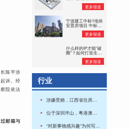
旧换新补贴惠民
更多报道
宁波建工中标1地块
安置房项目 中标价
格8.11亿元
更多报道
什么样的IP才能“破
圈”？如何打造生命
力持久的IP？
更多报道
厅长陈平涉
行业
查起诉。经
检察院依法
涉嫌受贿，江西省住房和城乡建设厅原党组书记、厅长陈平被决定逮捕
位于深圳坪山，粤港澳大湾区首个智能网联汽车专业试验场投用
通过邮箱与
“对新事物感兴趣”为何写入招聘启事