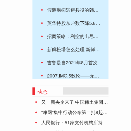
假装癫痫逃避兵役的韩国艺人宋德浩今日入伍
英华特股东户数下降5.81%，户均持股7.03万元
招商策略：利空的出尽，底部的信号和反攻的方向
新鲜松塔怎么处理 新鲜松塔怎么处理不会打开?
吉鲁是自2021年8月首次在意甲联赛亮相以来，在...
2007.IMO.5数论——无穷递降法，与对称性证明技巧。
聚焦口腔大健康主业 登康口腔上半年净利增长13.48%
动态
又一新央企来了 中国稀土集团正式成立
中顺洁柔：2023年半年度净利润约8449万元 同比下降62.88%
“净网”集中行动公布第二批8起典型案件
【开放月】青浦区司法局邀请居民代表走进公共法律服务中心
人民银行：51家支付机构所持《支付业务许可证》到期 6家中止审查
8479元抢购联想ThinkPad P15v笔记本电脑