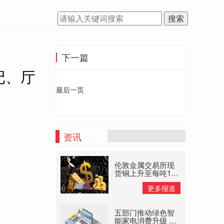
搜索
下一篇
记、厅
最后一页
资讯
伦敦金属交易所现
货铜上升至每吨145
美元高位 大宗商品
更多报道
供应禁止
五部门推动绿色智
能家电消费升级 以