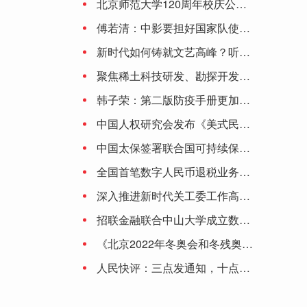
北京师范大学120周年校庆公告（第二号）
首秀9中0！李凯尔INS：我喜欢逆境 敬请期待❤️
傅若清：中影要担好国家队使命 让观众更有走进影院的理由
新时代如何铸就文艺高峰？听听陈凯歌、李少红、刘劲、颜丙燕、丁亚平怎么说
今日浩方对战平台等级怎么升级（浩方对战平台60级能挤房么）
聚焦稀土科技研发、勘探开发……中国稀土集团有限公司正式成立
韩子荣：第二版防疫手册更加深化细化 将保持防控措施动态调整的灵活性
中国人权研究会发布《美式民主的局限与弊病》研究报告
中国太保签署联合国可持续保险原则和负责任投资原则
全国首笔数字人民币退税业务落地大连
深入推进新时代关工委工作高质量发展
招联金融联合中山大学成立数字金融研究中心 积极助推数字金融产业生态
《北京2022年冬奥会和冬残奥会防疫手册》提出6项原则：涉奥人员闭环管理 建议接种加强针
人民快评：三点发通知，十点就停止受理，为啥这么赶？