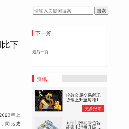
搜索
下一篇
同比下
最后一页
资讯
伦敦金属交易所现
货铜上升至每吨145
美元高位 大宗商品
更多报道
供应禁止
023年上
五部门推动绿色智
元，同比减
能家电消费升级 以