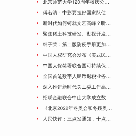
北京师范大学120周年校庆公告（第二号）
股票行情快报：紫建电子（301121）8月25日主力资金净卖出285.52万元
傅若清：中影要担好国家队使命 让观众更有走进影院的理由
新时代如何铸就文艺高峰？听听陈凯歌、李少红、刘劲、颜丙燕、丁亚平怎么说
杭州亚运会如何实现碳中和？
聚焦稀土科技研发、勘探开发……中国稀土集团有限公司正式成立
韩子荣：第二版防疫手册更加深化细化 将保持防控措施动态调整的灵活性
中国人权研究会发布《美式民主的局限与弊病》研究报告
中国太保签署联合国可持续保险原则和负责任投资原则
全国首笔数字人民币退税业务落地大连
深入推进新时代关工委工作高质量发展
招联金融联合中山大学成立数字金融研究中心 积极助推数字金融产业生态
《北京2022年冬奥会和冬残奥会防疫手册》提出6项原则：涉奥人员闭环管理 建议接种加强针
人民快评：三点发通知，十点就停止受理，为啥这么赶？