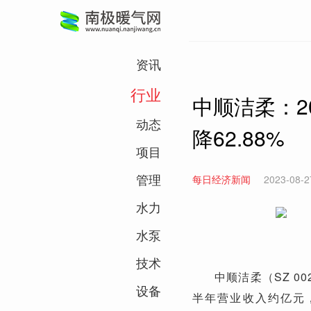
资讯
行业
中顺洁柔：2
动态
降62.88%
项目
管理
每日经济新闻
2023-08-2
水力
水泵
技术
中顺洁柔（SZ 0
设备
半年营业收入约亿元