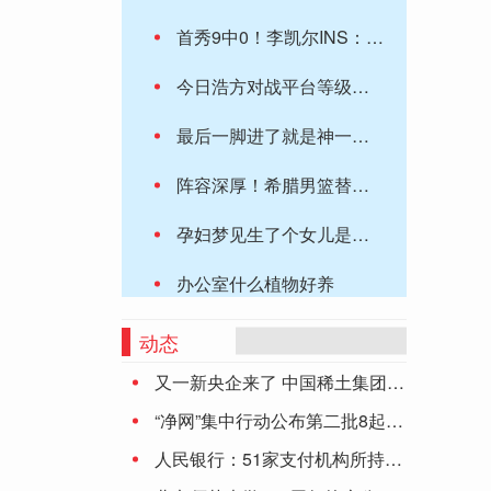
首秀9中0！李凯尔INS：我喜欢逆境 敬请期待❤️
今日浩方对战平台等级怎么升级（浩方对战平台60级能挤房么）
最后一脚进了就是神一样的男人！宝藏男孩维埃拉本场获吧友9.7高评分
阵容深厚！希腊男篮替补面对约旦男篮共砍下49分 其中3人得分上双
孕妇梦见生了个女儿是什么意思
办公室什么植物好养
乾景园林(603778.SH)：中标9438.67万元海淀区南旱河滨水慢行景观提升工程
动态
又一新央企来了 中国稀土集团正式成立
智慧交通行业发展现状分析：智慧高速公路是大势所趋
“净网”集中行动公布第二批8起典型案件
视评线丨“辐”水难收！日本冒天下之大不韪，背后是谁在“撑腰”？
人民银行：51家支付机构所持《支付业务许可证》到期 6家中止审查
三部门：住房出售1年内重新买房 缴纳的个税有退税优惠