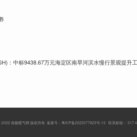
养
8.SH)：中标9438.67万元海淀区南旱河滨水慢行景观提升
2015-2022 南极暖气网 版权所有 备案号：
粤ICP备2022077823号-13
联系邮箱： 317 49