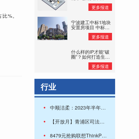
旧换新补贴惠民
更多报道
占比%。
宁波建工中标1地块
安置房项目 中标价
格8.11亿元
更多报道
什么样的IP才能“破
圈”？如何打造生命
力持久的IP？
更多报道
行业
中顺洁柔：2023年半年度净利润约8449万元 同比下降62.88%
【开放月】青浦区司法局邀请居民代表走进公共法律服务中心
8479元抢购联想ThinkPad P15v笔记本电脑