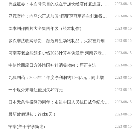
兴业证券：本次降息目的或在于加快经济修复进度、缓解银行负债端压力及降低实体融资成本等
2023-08-16
亚冠官推：内马尔正式加盟4届亚冠冠军得主利雅得新月
2023-08-16
绘本制作图片大全集四年级（绘本制作）
2023-08-16
多次非法收购珍贵、濒危野生动物制品，买家被判刑6个月
2023-08-15
河南养老金能领多少钱2023计算举例最新 河南养老金怎么计算退休领取金额？
2023-08-15
中使馆回应日方涉靖国神社消极动向：严正交涉
2023-08-15
九典制药：2023年半年度净利润约1.98亿元，同比增加52.29%
2023-08-15
一个境外来电让他损失49万元
2023-08-15
日本无条件投降78周年：走进中国人民抗日战争纪念馆重温历史
2023-08-15
最新放假通知：连休8天！
2023-08-15
宁学(关于宁学简述)
2023-08-15