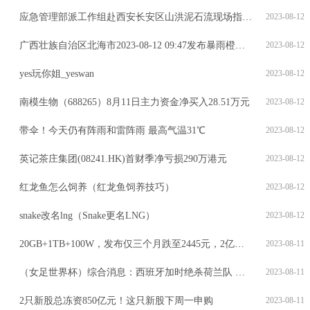
应急管理部派工作组赴西安长安区山洪泥石流现场指导救援处置
2023-08-12
广西壮族自治区北海市2023-08-12 09:47发布暴雨橙色预警
2023-08-12
yes玩你姐_yeswan
2023-08-12
南模生物（688265）8月11日主力资金净买入28.51万元
2023-08-12
带伞！今天仍有阵雨和雷阵雨 最高气温31℃
2023-08-12
英记茶庄集团(08241.HK)首财季净亏损290万港元
2023-08-12
红龙鱼怎么饲养（红龙鱼饲养技巧）
2023-08-12
snake改名lng（Snake更名LNG）
2023-08-12
20GB+1TB+100W，发布仅三个月跌至2445元，2亿像素新机售价亲民
2023-08-11
（女足世界杯）综合消息：西班牙加时绝杀荷兰队 日本队负瑞典无缘四强
2023-08-11
2只新股总冻资850亿元！这只新股下周一申购
2023-08-11