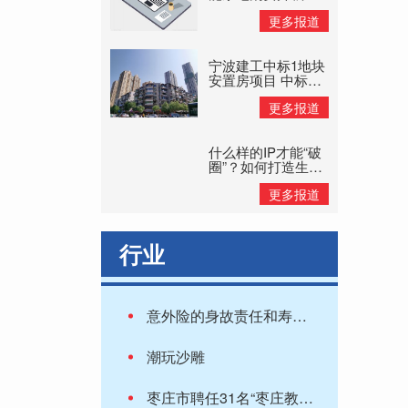
旧换新补贴惠民
更多报道
宁波建工中标1地块
安置房项目 中标价
格8.11亿元
更多报道
什么样的IP才能“破
圈”？如何打造生命
力持久的IP？
更多报道
行业
意外险的身故责任和寿险有何不同？这两点要知道
潮玩沙雕
枣庄市聘任31名“枣庄教育发展特邀咨询”