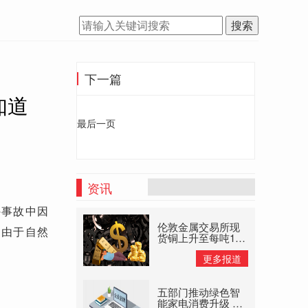
搜索
下一篇
知道
最后一页
资讯
外事故中因
伦敦金属交易所现
，由于自然
货铜上升至每吨145
美元高位 大宗商品
更多报道
供应禁止
五部门推动绿色智
能家电消费升级 以