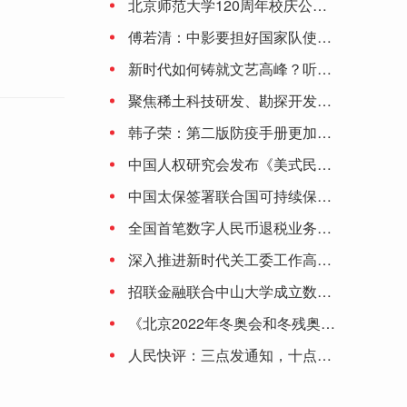
北京师范大学120周年校庆公告（第二号）
2023年7月上海市新增5家A股上市企业，434家企业总市值共计83776.05亿元
傅若清：中影要担好国家队使命 让观众更有走进影院的理由
新时代如何铸就文艺高峰？听听陈凯歌、李少红、刘劲、颜丙燕、丁亚平怎么说
蒙环(关于蒙环简述)
聚焦稀土科技研发、勘探开发……中国稀土集团有限公司正式成立
韩子荣：第二版防疫手册更加深化细化 将保持防控措施动态调整的灵活性
中国人权研究会发布《美式民主的局限与弊病》研究报告
中国太保签署联合国可持续保险原则和负责任投资原则
全国首笔数字人民币退税业务落地大连
深入推进新时代关工委工作高质量发展
招联金融联合中山大学成立数字金融研究中心 积极助推数字金融产业生态
《北京2022年冬奥会和冬残奥会防疫手册》提出6项原则：涉奥人员闭环管理 建议接种加强针
人民快评：三点发通知，十点就停止受理，为啥这么赶？