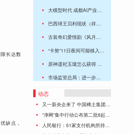
大模型时代 成都AI产业将会遇见哪些机遇与挑战？
巴西球王贝利现状（祥少杂谈：巴西队赛后集体为球王贝利祈福）
古装奇幻爱情剧《风月变》收官，主创直播爆“趣事”
“卡努”11日夜间可能移入我国境内 对我国有什么影响？专家解读→
期限长达数
原神遗祀玉珑怎么获得 原神4.0遗祀玉珑武器获取攻略
市场监管总局：进一步完善反垄断配套规则体系 加强和改进反垄断监管执法
8月11日GDR板块跌幅达2%
动态
又一新央企来了 中国稀土集团正式成立
永泰县社保个人缴费最低标准2023 永泰县社保个人和公司缴费金额是多少
“净网”集中行动公布第二批8起典型案件
赛马娘手游国服《闪耀！优俊少女》定档 8 月 30 日公测：iOS 开放预约，B站代理
有优缺点，
人民银行：51家支付机构所持《支付业务许可证》到期 6家中止审查
何洁携家人看耿乐画展，靠在老公怀里甜笑，大女儿与妈妈体型相近