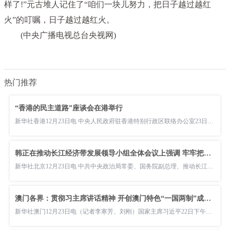
样了!”元古堆人记住了“咱们一块儿努力，把日子越过越红
火”的叮嘱，日子越过越红火。
(中央广播电视总台央视网)
热门推荐
“香港的民主道路”座谈会在港举行
新华社香港12月23日电 中央人民政府驻香港特别行政区联络办公室23日举行“香港的民主道路”座谈会。香港中联办副
韩正在推动长江经济带发展领导小组全体会议上强调 牢牢把握共抓大保护、不搞大开发战略导向 扎实推动长江经济带高质量发展
新华社北京12月23日电 中共中央政治局常委、国务院副总理、推动长江经济带发展领导小组组长韩正23日主持召开推动
澳门各界：贯彻习主席讲话精神 开创澳门特色“一国两制”成功实践新局面
新华社澳门12月23日电（记者李寒芳、刘刚）国家主席习近平22日下午会见来京述职的澳门特区行政长官贺一诚。澳门各