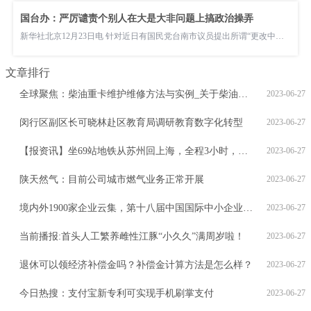
国台办：严厉谴责个别人在大是大非问题上搞政治操弄
新华社北京12月23日电 针对近日有国民党台南市议员提出所谓“更改中华民国国号为台湾共和国”的建议案，并在市议
文章排行
全球聚焦：柴油重卡维护维修方法与实例_关于柴油重卡维护维修方法与实例概略
2023-06-27
闵行区副区长可晓林赴区教育局调研教育数字化转型
2023-06-27
【报资讯】坐69站地铁从苏州回上海，全程3小时，值不值？
2023-06-27
陕天然气：目前公司城市燃气业务正常开展
2023-06-27
境内外1900家企业云集，第十八届中国国际中小企业博览会今在广州开幕 快资讯
2023-06-27
当前播报:首头人工繁养雌性江豚“小久久”满周岁啦！
2023-06-27
退休可以领经济补偿金吗？补偿金计算方法是怎么样？
2023-06-27
今日热搜：支付宝新专利可实现手机刷掌支付
2023-06-27