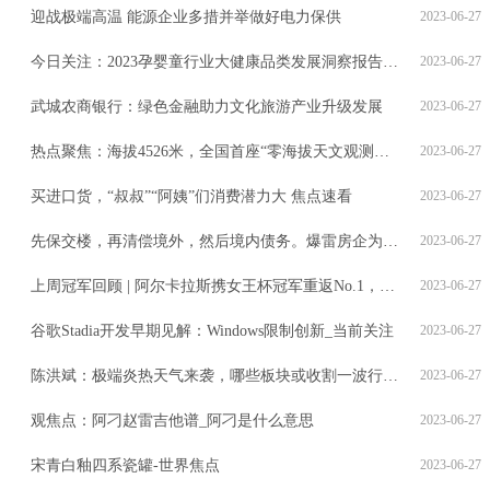
迎战极端高温 能源企业多措并举做好电力保供
2023-06-27
今日关注：2023孕婴童行业大健康品类发展洞察报告在沪发布
2023-06-27
武城农商银行：绿色金融助力文化旅游产业升级发展
2023-06-27
热点聚焦：海拔4526米，全国首座“零海拔天文观测站”交付
2023-06-27
买进口货，“叔叔”“阿姨”们消费潜力大 焦点速看
2023-06-27
先保交楼，再清偿境外，然后境内债务。爆雷房企为何这样排序？-世界微资讯
2023-06-27
上周冠军回顾 | 阿尔卡拉斯携女王杯冠军重返No.1，布勃里克战胜卢布列夫哈雷夺冠
2023-06-27
谷歌Stadia开发早期见解：Windows限制创新_当前关注
2023-06-27
陈洪斌：极端炎热天气来袭，哪些板块或收割一波行情？
2023-06-27
观焦点：阿刁赵雷吉他谱_阿刁是什么意思
2023-06-27
宋青白釉四系瓷罐-世界焦点
2023-06-27