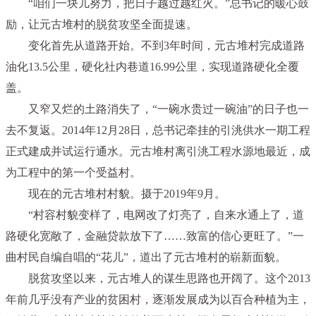
“咱们一块儿努力，把日子越过越红火。”总书记的暖心鼓
励，让元古堆村的脱贫攻坚全面提速。
变化首先从道路开始。不到3年时间，元古堆村完成道路
油化13.5公里，硬化社内巷道16.99公里，实现道路硬化全覆
盖。
又窄又烂的土路消失了，“一碗水贵过一碗油”的日子也一
去不复返。2014年12月28日，总书记牵挂的引洮供水一期工程
正式建成并试运行通水。元古堆村离引洮工程水源地最近，成
为工程中的第一个受益村。
现在的元古堆村村貌。摄于2019年9月。
“村容村貌变样了，电网改了灯亮了，自来水通上了，道
路硬化宽敞了，金融贷款放下了……致富的信心更旺了。”一
曲村民自编自唱的“花儿”，道出了元古堆村的崭新面貌。
脱贫攻坚以来，元古堆人的谋生思路也开阔了。这个2013
年前几乎没有产业的贫困村，逐渐发展成为以百合种植为主，