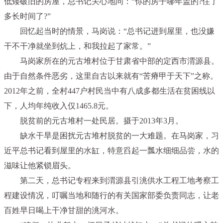
低矮破旧的房屋，总书记关心地问：“你的房子哪年盖的?住了
多长时间了?”
回忆起当时的情景，马岗说：“总书记进到屋里，也没嫌
干不干净就坐到炕上，和我拉起了家常。”
马岗家所在的元古堆村位于甘肃省中部的定西市渭源县。
由于自然条件恶劣，这里自古以来就有“苦瘠甲于天下”之称。
2012年之前，全村447户村民当中有八成多都生活在贫困线以
下，人均年纯收入仅1465.8元。
脱贫前的元古堆村一处民居。摄于2013年3月。
缺水干旱是困扰元古堆村脱贫的一大难题。在马岗家，习
近平总书记看到屋里的水缸，特意舀起一瓢水细细品尝，水的
滋味让他紧锁眉头。
第二天，总书记专程来到渭源县引洮供水工程工地考察工
程建设情况，叮嘱当地和随行的有关国家部委负责同志，让老
百姓早日喝上干净甘甜的洮河水。