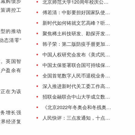
缩减购债步
北京师范大学120周年校庆公告（第二号）
政策调控工
先保交楼，再清偿境外，然后境内债务。爆雷房企为何这样排序？-世界微资讯
傅若清：中影要担好国家队使命 让观众更有走进影院的理由
新时代如何铸就文艺高峰？听听陈凯歌、李少红、刘劲、颜丙燕、丁亚平怎么说
上周冠军回顾 | 阿尔卡拉斯携女王杯冠军重返No.1，布勃里克战胜卢布列夫哈雷夺冠
转型的推动
聚焦稀土科技研发、勘探开发……中国稀土集团有限公司正式成立
动态清零”
韩子荣：第二版防疫手册更加深化细化 将保持防控措施动态调整的灵活性
中国人权研究会发布《美式民主的局限与弊病》研究报告
撑。英国智
中国太保签署联合国可持续保险原则和负责任投资原则
账户盈余有
全国首笔数字人民币退税业务落地大连
深入推进新时代关工委工作高质量发展
“正在为该
招联金融联合中山大学成立数字金融研究中心 积极助推数字金融产业生态
《北京2022年冬奥会和冬残奥会防疫手册》提出6项原则：涉奥人员闭环管理 建议接种加强针
商务增长强
人民快评：三点发通知，十点就停止受理，为啥这么赶？
世界经济复