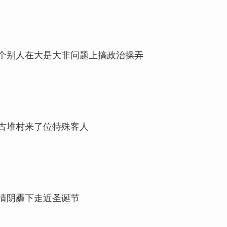
个别人在大是大非问题上搞政治操弄
古堆村来了位特殊客人
情阴霾下走近圣诞节