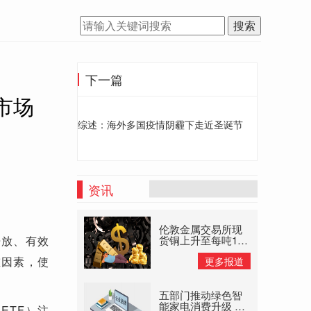
搜索
下一篇
市场
综述：海外多国疫情阴霾下走近圣诞节
资讯
伦敦金属交易所现
开放、有效
货铜上升至每吨145
美元高位 大宗商品
重因素，使
更多报道
供应禁止
五部门推动绿色智
能家电消费升级 以
ETF）注