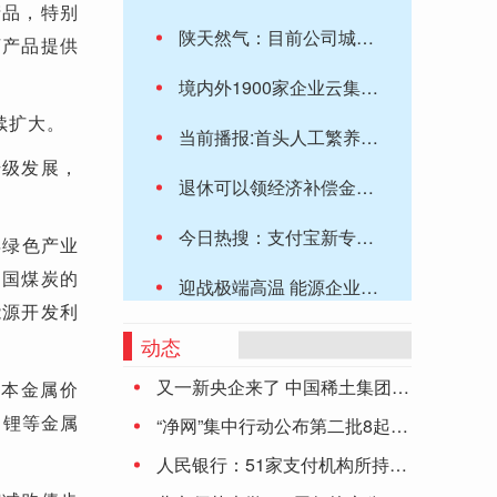
产品，特别
陕天然气：目前公司城市燃气业务正常开展
F产品提供
境内外1900家企业云集，第十八届中国国际中小企业博览会今在广州开幕 快资讯
续扩大。
当前播报:首头人工繁养雌性江豚“小久久”满周岁啦！
升级发展，
退休可以领经济补偿金吗？补偿金计算方法是怎么样？
今日热搜：支付宝新专利可实现手机刷掌支付
年绿色产业
中国煤炭的
迎战极端高温 能源企业多措并举做好电力保供
能源开发利
今日关注：2023孕婴童行业大健康品类发展洞察报告在沪发布
动态
又一新央企来了 中国稀土集团正式成立
武城农商银行：绿色金融助力文化旅游产业升级发展
基本金属价
、锂等金属
“净网”集中行动公布第二批8起典型案件
热点聚焦：海拔4526米，全国首座“零海拔天文观测站”交付
人民银行：51家支付机构所持《支付业务许可证》到期 6家中止审查
买进口货，“叔叔”“阿姨”们消费潜力大 焦点速看