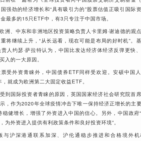
国强劲的经济增长和“具有吸引力的”股票估值正吸引国际
金最多的15只ETF中，有3只专注于中国市场。
硕欧洲、中东和非洲地区投资策略负责人卡里姆·谢迪德的观
重将继续上升，“从长远看，现在可能是布局的好时机”。
负责人约瑟·萨拉特认为，中国比发达经济体经济反弹更快
买入的一大原因。
票受外资青睐外，中国债券ETF同样受欢迎。安硕中国
仅两年，就成为欧洲第二大固定收益ETF。
受到国际投资者青睐的原因，英国国家经济社会研究院首
示，作为2020年全球疫情冲击下唯一保持经济正增长的主
维持稳健增长，增强了外资进入中国的信心。另外，中国政府
，为外资进入提供有利政策条件和良好投资环境”。
板与沪深港通联系加深、沪伦通稳步推进和合格境外机