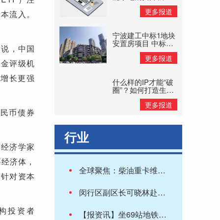
旧换新补贴惠民
更多报道
资本流入。
宁波建工中标1地块
安置房项目 中标价
点说，中国
格8.11亿元
更多报道
基金评级机
、增长更强
什么样的IP才能“破
圈”？如何打造生命
力持久的IP？
更多报道
人民币债券
行业
席经济学家
要经济体，
全球聚焦：柴油重卡维护维修方法与实例_关于柴油重卡维护维修方法与实例概略
“针对资本
闵行区副区长可晓林赴区教育局调研教育数字化转型
构投资者
【报资讯】坐69站地铁从苏州回上海，全程3小时，值不值？