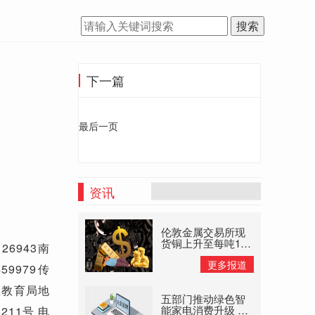
搜索
下一篇
最后一页
资讯
伦敦金属交易所现
货铜上升至每吨145
26943南
美元高位 大宗商品
更多报道
供应禁止
9979传
北区教育局地
五部门推动绿色智
能家电消费升级 以
211号 电