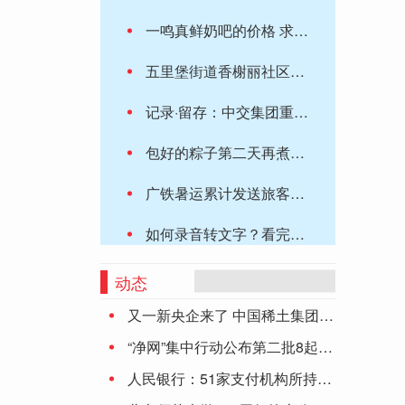
一鸣真鲜奶吧的价格 求一鸣真鲜奶吧的价目表
五里堡街道香榭丽社区：人才政策进社区，服务居民零距离
记录·留存：中交集团重庆忠县新生港项目
包好的粽子第二天再煮可以吗 包好的粽子可以第二天再煮吗
广铁暑运累计发送旅客破亿人次 客流持续高位运行，恢复到2019年的113.1%
如何录音转文字？看完这篇文章就知道啦
团市委举办校园主题交友联谊活动
动态
又一新央企来了 中国稀土集团正式成立
【机构调研记录】国寿安保基金调研松井股份、普联软件等3只个股（附名单）
“净网”集中行动公布第二批8起典型案件
今年全国早稻 总产量增长0.8%
人民银行：51家支付机构所持《支付业务许可证》到期 6家中止审查
巴菲特押注的建筑商股传利好！美国7月新屋销售意外创一年多新高