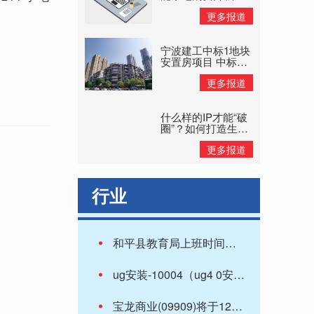
旧换新补贴惠民
更多报道
宁波建工中标1地块
安置房项目 中标价
格8.11亿元
更多报道
什么样的IP才能“破
圈”？如何打造生命
力持久的IP？
更多报道
行业
和平县教育局上班时间（和平县教育局）
ug安装-10004（ug4 0安装）
宝龙商业(09909)将于12月20日派发中期股息每股0.15港元