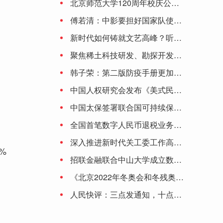
北京师范大学120周年校庆公告（第二号）
2023年8月23日江苏省二价酸酯DBE价格最新行情预测
傅若清：中影要担好国家队使命 让观众更有走进影院的理由
新时代如何铸就文艺高峰？听听陈凯歌、李少红、刘劲、颜丙燕、丁亚平怎么说
良品铺子打造全国最大门店，零食行业迎来渠道之变
聚焦稀土科技研发、勘探开发……中国稀土集团有限公司正式成立
韩子荣：第二版防疫手册更加深化细化 将保持防控措施动态调整的灵活性
中国人权研究会发布《美式民主的局限与弊病》研究报告
中国太保签署联合国可持续保险原则和负责任投资原则
全国首笔数字人民币退税业务落地大连
深入推进新时代关工委工作高质量发展
%
招联金融联合中山大学成立数字金融研究中心 积极助推数字金融产业生态
《北京2022年冬奥会和冬残奥会防疫手册》提出6项原则：涉奥人员闭环管理 建议接种加强针
人民快评：三点发通知，十点就停止受理，为啥这么赶？