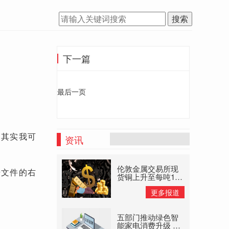
搜索
下一篇
最后一页
p，其实我可
资讯
伦敦金属交易所现
击文件的右
货铜上升至每吨145
美元高位 大宗商品
更多报道
供应禁止
五部门推动绿色智
能家电消费升级 以