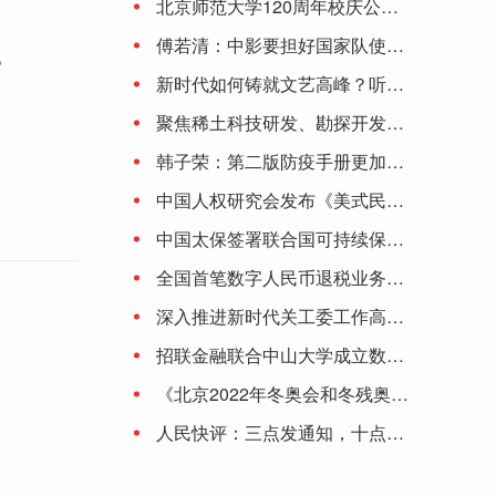
北京师范大学120周年校庆公告（第二号）
。
良品铺子打造全国最大门店，零食行业迎来渠道之变
傅若清：中影要担好国家队使命 让观众更有走进影院的理由
。
新时代如何铸就文艺高峰？听听陈凯歌、李少红、刘劲、颜丙燕、丁亚平怎么说
想让孩子更优秀，你绝对不能只有一张“王牌”
聚焦稀土科技研发、勘探开发……中国稀土集团有限公司正式成立
韩子荣：第二版防疫手册更加深化细化 将保持防控措施动态调整的灵活性
中国人权研究会发布《美式民主的局限与弊病》研究报告
中国太保签署联合国可持续保险原则和负责任投资原则
全国首笔数字人民币退税业务落地大连
深入推进新时代关工委工作高质量发展
招联金融联合中山大学成立数字金融研究中心 积极助推数字金融产业生态
《北京2022年冬奥会和冬残奥会防疫手册》提出6项原则：涉奥人员闭环管理 建议接种加强针
人民快评：三点发通知，十点就停止受理，为啥这么赶？