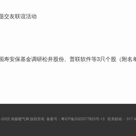
题交友联谊活动
国寿安保基金调研松井股份、普联软件等3只个股（附名
2015-2022 南极暖气网 版权所有 备案号：
粤ICP备2022077823号-13
联系邮箱： 317 49