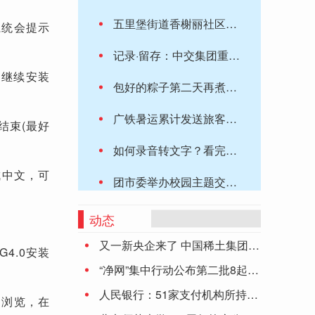
五里堡街道香榭丽社区：人才政策进社区，服务居民零距离
系统会提示
记录·留存：中交集团重庆忠县新生港项目
件，继续安装
包好的粽子第二天再煮可以吗 包好的粽子可以第二天再煮吗
广铁暑运累计发送旅客破亿人次 客流持续高位运行，恢复到2019年的113.1%
结束(最好
如何录音转文字？看完这篇文章就知道啦
成中文，可
团市委举办校园主题交友联谊活动
【机构调研记录】国寿安保基金调研松井股份、普联软件等3只个股（附名单）
动态
。
又一新央企来了 中国稀土集团正式成立
今年全国早稻 总产量增长0.8%
4.0安装
“净网”集中行动公布第二批8起典型案件
巴菲特押注的建筑商股传利好！美国7月新屋销售意外创一年多新高
人民银行：51家支付机构所持《支付业务许可证》到期 6家中止审查
中浏览，在
2023年8月23日江苏省二价酸酯DBE价格最新行情预测