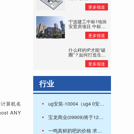
旧换新补贴惠民
更多报道
宁波建工中标1地块
安置房项目 中标价
格8.11亿元
更多报道
什么样的IP才能“破
圈”？如何打造生命
力持久的IP？
更多报道
行业
整计算机名
ug安装-10004（ug4 0安装）
st ANY
宝龙商业(09909)将于12月20日派发中期股息每股0.15港元
一鸣真鲜奶吧的价格 求一鸣真鲜奶吧的价目表