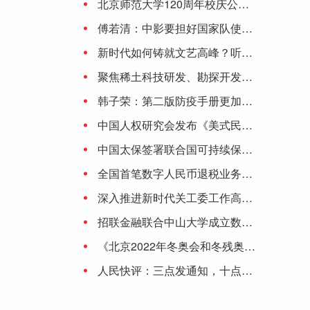
北京师范大学120周年校庆公告（第二号）
知名女星广告代言引争议，经纪人道歉！
傅若清：中影要担好国家队使命 让观众更有走进影院的理由
新时代如何铸就文艺高峰？听听陈凯歌、李少红、刘劲、颜丙燕、丁亚平怎么说
切尔西近4次碰利物浦都是0-0，英格兰历史上从未两队有连续5次0-0
聚焦稀土科技研发、勘探开发……中国稀土集团有限公司正式成立
韩子荣：第二版防疫手册更加深化细化 将保持防控措施动态调整的灵活性
中国人权研究会发布《美式民主的局限与弊病》研究报告
中国太保签署联合国可持续保险原则和负责任投资原则
全国首笔数字人民币退税业务落地大连
深入推进新时代关工委工作高质量发展
招联金融联合中山大学成立数字金融研究中心 积极助推数字金融产业生态
《北京2022年冬奥会和冬残奥会防疫手册》提出6项原则：涉奥人员闭环管理 建议接种加强针
人民快评：三点发通知，十点就停止受理，为啥这么赶？