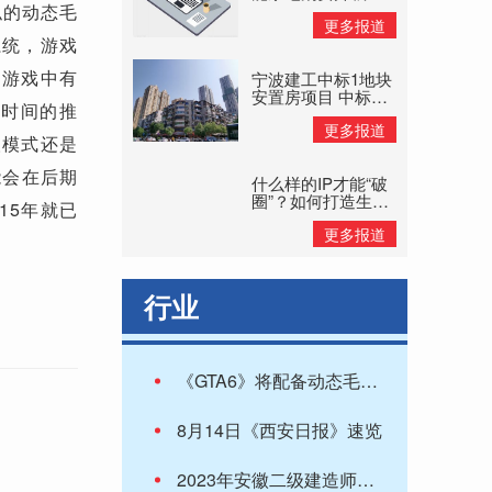
旧换新补贴惠民
似的动态毛
更多报道
态系统，游戏
（游戏中有
宁波建工中标1地块
安置房项目 中标价
戏时间的推
格8.11亿元
更多报道
人模式还是
能会在后期
什么样的IP才能“破
圈”？如何打造生命
15年就已
力持久的IP？
更多报道
行业
《GTA6》将配备动态毛发生长系统 女性角色仅长毛发
8月14日《西安日报》速览
2023年安徽二级建造师考试成绩查询入口