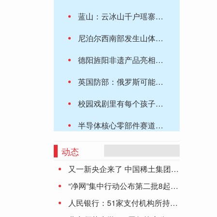
蓝山：云冰山千户瑶寨开园好热闹
尼泊尔西南部发生山体滑坡 造成多人失踪
德阳旌阳非遗产品亮相成都宽窄巷子
英国防部：俄罗斯可能不再资助瓦格纳，金主变白俄罗斯
校园戏剧里有每个孩子的无限未来
半导体核心零部件赛道趋热 上市公司切入抢占先机
国家金融监管总局：鼓励银行机构开发专项救灾信贷产品
动态
又一新央企来了 中国稀土集团正式成立
医共体联动 急性脑梗死患者转危为安
“净网”集中行动公布第二批8起典型案件
华泰证券：大势修复再遇波折关注后续政策选择
人民银行：51家支付机构所持《支付业务许可证》到期 6家中止审查
共青团组织1.9万余支青年突击队234万人次青年志愿者投身防汛救灾工作