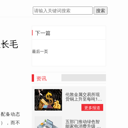
搜索
下一篇
仅长毛
最后一页
资讯
伦敦金属交易所现
货铜上升至每吨145
美元高位 大宗商品
更多报道
供应禁止
将配备动态
五部门推动绿色智
发），而不
能家电消费升级 以