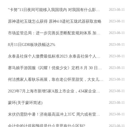
“卡努”11日夜间可能移入我国境内 对我国有什么影响？专家解读→
2023-08-11
原神遗祀玉珑怎么获得 原神4.0遗祀玉珑武器获取攻略
2023-08-11
市场监管总局：进一步完善反垄断配套规则体系 加强和改进反垄断监管执法
2023-08-11
8月11日GDR板块跌幅达2%
2023-08-11
永泰县社保个人缴费最低标准2023 永泰县社保个人和公司缴费金额是多少
2023-08-11
赛马娘手游国服《闪耀！优俊少女》定档 8 月 30 日公测：iOS 开放预约，B站代理
2023-08-11
何洁携家人看耿乐画展，靠在老公怀里甜笑，大女儿与妈妈体型相近
2023-08-11
2023年7月上海市新增5家A股上市企业，434家企业总市值共计83776.05亿元
2023-08-11
蒙环(关于蒙环简述)
2023-08-11
末伏仍需防中暑！济南最高温冲上35℃ 周六或有雷阵雨+阵风7～9级
2023-08-11
会计中的计提和预提是什么意思有什么区别?
2023-08-11