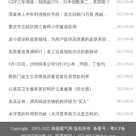
GDP三年增速：我国超25%，日本倒数第二，美国呢？
2023-09-08
璞泰来上半年利润股价齐跌：首次回购74万股 再融资或于9月中下旬启动发行
2023-09-08
重庆市北碚区两江春晖小学建成投用
2023-09-08
皮小度深耕皮肤领域，为用户提供高质量的皮肤美容服务
2023-09-08
高质量发展调研行｜老工业基地哈尔滨的新脉动
2023-09-01
9月1日讯，沙特阿美公司9月CP公布，丙烷、丁烷均有上调。丙烷为550美元/吨，较上月上调80美元/吨
2023-09-01
两部门发文引导降低存量首套住房贷款利率
2023-09-01
让基层卫生服务更好呵护儿童健康（民生观）
2023-09-01
东吴证券：调高锦波生物机构评级为“买入”
2023-09-01
水浮莲的作用和功效（水浮莲养殖方法是怎样的）
2023-09-01
Copyright 2015-2022 南极暖气网 版权所有 备案号：
粤ICP备