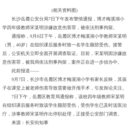
(相关资料图)
长沙岳麓公安分局7日下午发布警情通报，博才梅溪湖小
学四年级教师宋某明涉嫌故意伤害罪，被依法刑事拘留。
通报称，9月6日下午，岳麓区博才梅溪湖小学教师宋某明
（男，40岁）在组织课后服务时致一名学生额部受伤。接警
后，公安机关立即全面开展调查取证。目前，宋某明因涉嫌故
意伤害罪，被我局依法刑事拘留，案件正在进一步侦办中。
此前报道——
9月7日，长沙市岳麓区博才梅溪湖小学有家长反映，其孩
子在课堂上被老师伤害导致需要做开颅手术，引发舆论关注。
7日下午，岳麓区教育局通报称，该校四年级教师宋某明
在组织课后服务时致该学生额部受伤，受伤学生已及时送医治
疗，涉事教师宋某明作出停职处理，正接受公安部门调查。
来源：长安街知事