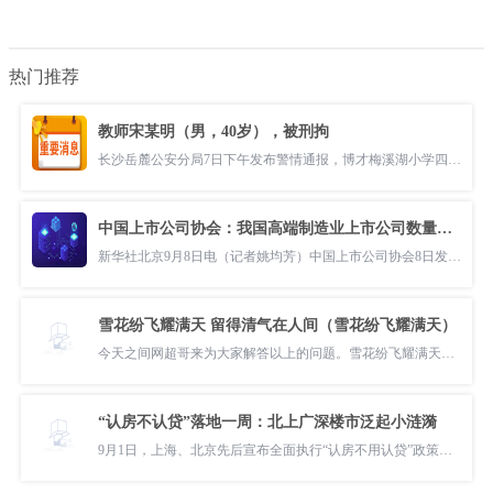
热门推荐
教师宋某明（男，40岁），被刑拘
长沙岳麓公安分局7日下午发布警情通报，博才梅溪湖小学四年级教师宋某
中国上市公司协会：我国高端制造业上市公司数量达到2021家
新华社北京9月8日电（记者姚均芳）中国上市公司协会8日发布的报告显示
雪花纷飞耀满天 留得清气在人间（雪花纷飞耀满天）
今天之间网超哥来为大家解答以上的问题。雪花纷飞耀满天留得清气在人间
“认房不认贷”落地一周：北上广深楼市泛起小涟漪
9月1日，上海、北京先后宣布全面执行“认房不用认贷”政策，至此北上广