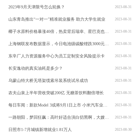
2023年9月天津限号怎么轮换？
2023-08-31
山东青岛推出“一对一”精准就业服务 助力大学生就业
2023-08-31
椰子水原料价格暴涨40倍，热卖背后瑞幸、星巴克也添了把火
2023-08-31
上海钢联发布数据显示，今日电池级碳酸锂跌3000元/吨，均价报20.95万元/吨
2023-08-31
东辛厂人力资源服务中心为员工定制安全风险提示卡
2023-08-31
长安逸动的真实油耗是多少？
2023-08-31
乌蒙山特大桥无塔架缆索吊装系统试吊成功
2023-08-31
农夫山泉上半年营收突破200亿 无糖茶饮料翻倍增长
2023-08-31
每日车闻：新款Model 3或将9月1日上市 小米汽车业务投入14亿
2023-08-31
一路朝阳，梦回狂飙：高叶好适合演白切黑啊，大嫂劲又出来了
2023-08-31
日照市1-7月城镇新增就业1.81万人
2023-08-30